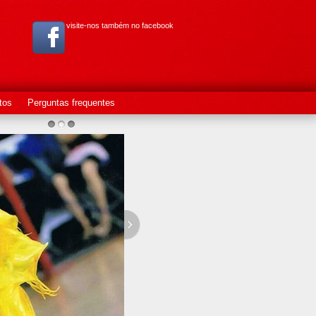
visite-nos também no facebook
tos
Perguntas frequentes
1
2
3