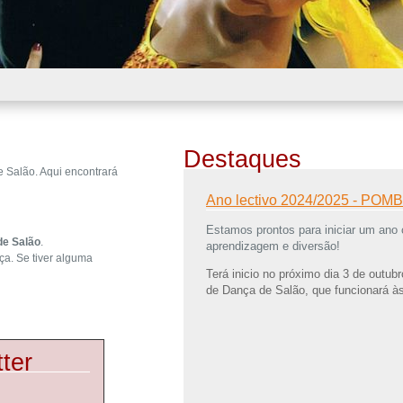
Destaques
e Salão. Aqui encontrará
Ano lectivo 2024/2025 - POM
Estamos prontos para iniciar um ano
de Salão
.
aprendizagem e diversão!
ça. Se tiver alguma
Terá inicio no próximo dia 3 de outu
de Dança de Salão, que funcionará às
As restantes turmas irão manter o seu
Intermédios
- 6ªf 20h às 21h30
(1a 
ter
Avançados
- 6ªf 21h30 às 23h00
(1ª
Nestas turmas serão abordadas as
1