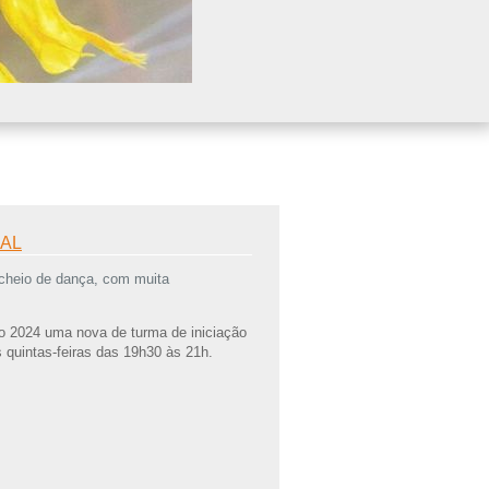
BAL
 cheio de dança, com muita
bro 2024 uma nova de turma de iniciação
 quintas-feiras das 19h30 às 21h.
 horário habitual
aula 4 de Outubro)
 aula 4 de Outubro)
0 danças de salão
: