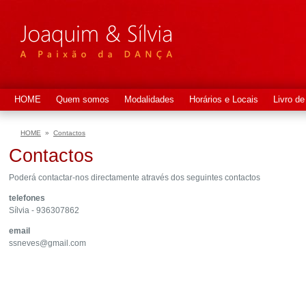
HOME
Quem somos
Modalidades
Horários e Locais
Livro de
HOME
»
Contactos
Contactos
Poderá contactar-nos directamente através dos seguintes contactos
telefones
Sílvia - 936307862
email
ssneves@gmail.com