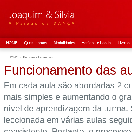
HOME
Quem somos
Modalidades
Horários e Locais
Livro de
HOME
»
Perguntas frequentes
Funcionamento das au
Em cada aula são abordadas 2 o
mais simples e aumentando o gr
nível de aprendizagem da turma.
leccionada em várias aulas segui
consistente. Portanto, o proces