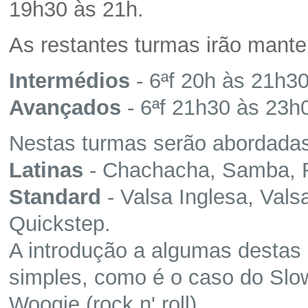
19h30 às 21h.
As restantes turmas irão manter
Intermédios
- 6ªf 20h às 21h3
Avançados
- 6ªf 21h30 às 23
Nestas turmas serão abordada
Latinas
- Chachacha, Samba, 
Standard
- Valsa Inglesa, Val
Quickstep.
A introdução a algumas destas
simples, como é o caso do Sl
Woogie (rock n' roll).